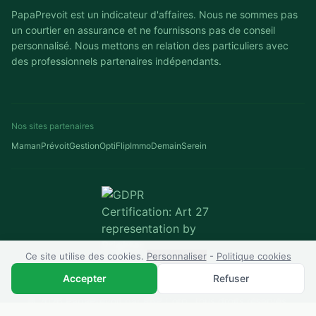
PapaPrevoit est un indicateur d'affaires. Nous ne sommes pas
un courtier en assurance et ne fournissons pas de conseil
personnalisé. Nous mettons en relation des particuliers avec
des professionnels partenaires indépendants.
Nos sites partenaires
MamanPrévoit
GestionOpti
FlipImmo
DemainSerein
Ce site utilise des cookies.
Personnaliser
-
Politique cookies
Accepter
Refuser
© 2026 PapaPrevoit par RBP Corp. Tous droits réservés.