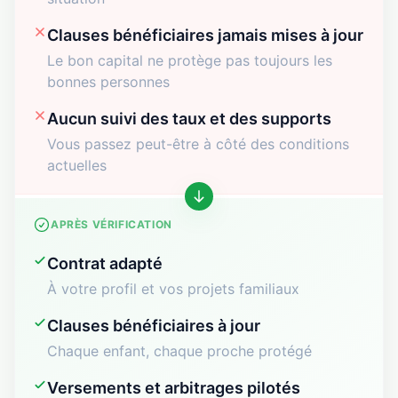
Clauses bénéficiaires jamais mises à jour
Le bon capital ne protège pas toujours les
bonnes personnes
Aucun suivi des taux et des supports
Vous passez peut-être à côté des conditions
actuelles
APRÈS VÉRIFICATION
Contrat adapté
À votre profil et vos projets familiaux
Clauses bénéficiaires à jour
Chaque enfant, chaque proche protégé
Versements et arbitrages pilotés