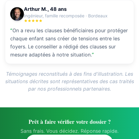
Arthur M., 48 ans
Ingénieur, famille recomposée
·
Bordeaux
“
On a revu les clauses bénéficiaires pour protéger
chaque enfant sans créer de tensions entre les
foyers. Le conseiller a rédigé des clauses sur
mesure adaptées à notre situation.
”
Témoignages reconstitués à des fins d'illustration. Les
situations décrites sont représentatives des cas traités
par nos professionnels partenaires.
Prêt à faire vérifier votre dossier ?
Sans frais. Vous décidez. Réponse rapide.